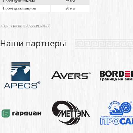
Проем дужки высота
56 мм
Проем дужки ширина
20 мм
< Замок висячий Apecs PD-01-38
Наши партнеры