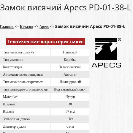
Замок висячий Apecs PD-01-38-L
->
->
->
Замок висячий Apecs PD-01-38-L
Главная
Каталог
Apecs
Технические характеристики:
Тип навесного замка
Навесной
Тип упаковки
Коробка
Конструкция
Классический
Автоматическое запирание
Автомат
Тип механизма секретности
Цилиндровый
Тип цилиндрового механизма
Под английский ключ
Материал
Чугун
Ширина
38
Высота
97 мм
Закаленная дужка
Нет
Диаметр дужки
6 мм