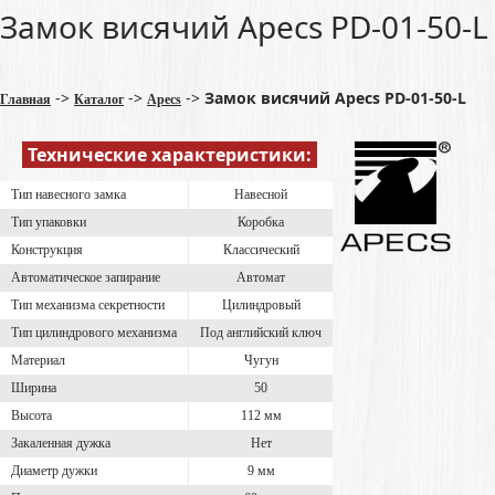
Замок висячий Apecs PD-01-50-L
->
->
->
Замок висячий Apecs PD-01-50-L
Главная
Каталог
Apecs
Технические характеристики:
Тип навесного замка
Навесной
Тип упаковки
Коробка
Конструкция
Классический
Автоматическое запирание
Автомат
Тип механизма секретности
Цилиндровый
Тип цилиндрового механизма
Под английский ключ
Материал
Чугун
Ширина
50
Высота
112 мм
Закаленная дужка
Нет
Диаметр дужки
9 мм