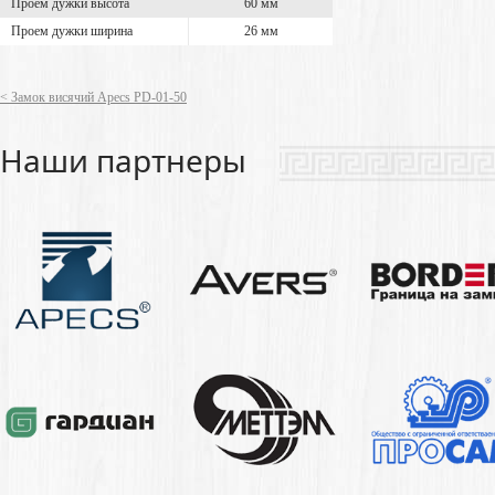
Проем дужки высота
60 мм
Проем дужки ширина
26 мм
< Замок висячий Apecs PD-01-50
Наши партнеры