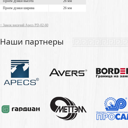
Проем дужки высота
26 мм
Проем дужки ширина
26 мм
< Замок висячий Apecs PD-02-60
Наши партнеры