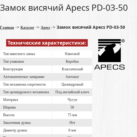
Замок висячий Apecs PD-03-50
->
->
->
Замок висячий Apecs PD-03-50
Главная
Каталог
Apecs
Технические характеристики:
Тип навесного замка
Навесной
Тип упаковки
Коробка
Конструкция
Классический
Автоматическое запирание
Автомат
Тип механизма секретности
Цилиндровый
Тип цилиндрового механизма
Под английский ключ
Материал
Чугун
Ширина
50
Высота
75 мм
Закаленная дужка
Нет
Диаметр дужки
8 мм