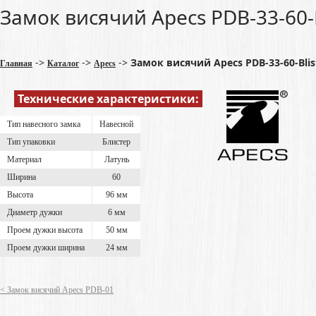
Замок висячий Apecs PDB-33-60-B
->
->
->
Замок висячий Apecs PDB-33-60-Blis
Главная
Каталог
Apecs
Технические характеристики:
Тип навесного замка
Навесной
Тип упаковки
Блистер
Материал
Латунь
Ширина
60
Высота
96 мм
Диаметр дужки
6 мм
Проем дужки высота
50 мм
Проем дужки ширина
24 мм
< Замок висячий Apecs PDB-01