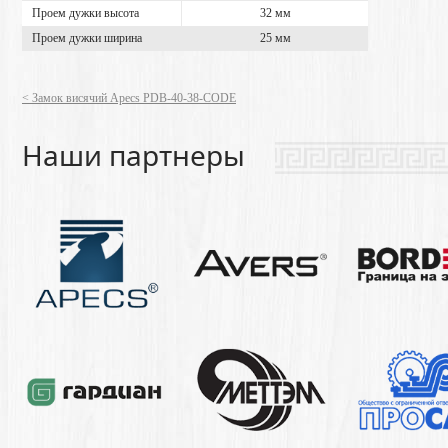
Проем дужки высота
32 мм
Проем дужки ширина
25 мм
< Замок висячий Apecs PDB-40-38-CODE
Наши партнеры