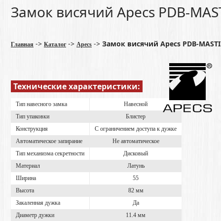
Замок висячий Apecs PDB-MASTI
->
->
->
Замок висячий Apecs PDB-MASTIF-
Главная
Каталог
Apecs
Технические характеристики:
Тип навесного замка
Навесной
Тип упаковки
Блистер
Конструкция
С ограничением доступа к дужке
Автоматическое запирание
Не автоматическое
Тип механизма секретности
Дисковый
Материал
Латунь
Ширина
55
Высота
82 мм
Закаленная дужка
Да
Диаметр дужки
11.4 мм